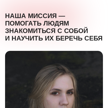
любимого деда. С того же времени я стала все чаще
задаваться вопросом — а как это беречь себя? Сначала
я адресовывала эти вопросы самой себе — так
появилась идея Дневника разговора с собой
«Как ты?» —
это наш
первый продукт,
выпущенный
в марте 2022.
Затем я стала общаться с друзьями-психологами
и мы сходились на мысли, что многие люди, даже после
или во время терапии не знают, как заботиться о своем
ментальном и физическом благополучии
самостоятельно.
Психолог доступен примерно один час в неделю,
проблемы и вопросы, требующие психологической
поддержки, могут возникнуть в любое время суток, 24/7.
Именно поэтому мы создали проект «Береги себя», где
мы предоставляем инструменты для самостоятельной
психологической помощи, которые позволяют решать эти
проблемы независимо от времени и места.
Мы очень рады, что вы сейчас читаете этот текст! Это
важный шаг, и мы уже гордимся вами за это.
Если вы здесь — значит наша миссия — «помогать
людям знакомиться с собой и научить их беречь
себя» реализуема.