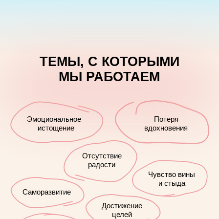
и стыда
Саморазвитие
Достижение
целей
Отношения
Стресс
ТРЕВОЖНОСТЬ
Недовольство
Депрессия
собой
Выгорание
Зависимость
и привычки
Раздражительность