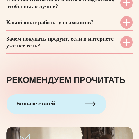
чтобы стало лучше?
Кутумова Елена Валерьевна
ИНН 503239744047
Какой опыт работы у психологов?
СНИЛС 20250314186
© Все права защищены, 2024
Зачем покупать продукт, если в интернете
Политика конфиденциальности
уже все есть?
Договор-оферта
Создание сайта
AYReady.ru