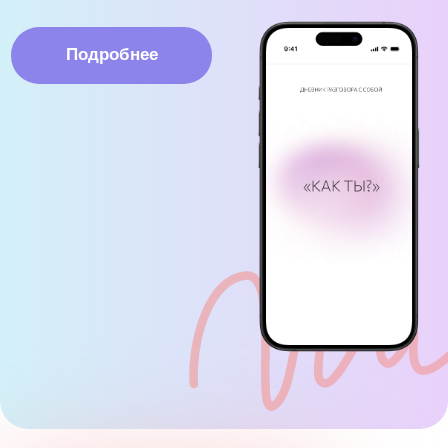
Лена Кутумова
—
Фаундер и идейный
вдохновитель проекта
«Береги себя»
Привет!
Меня зовут Лена и я вместе
с командой психологов,
психотерапевтов и методистов
создала проект «Береги себя».
Логотип проекта
— это рукописный текст, написанный
моим самым близким человеком незадолго до его ухода
из жизни.
Этот текст я набила у себя на предплечье в январе
2023, чтобы никогда не забывать наставления моего