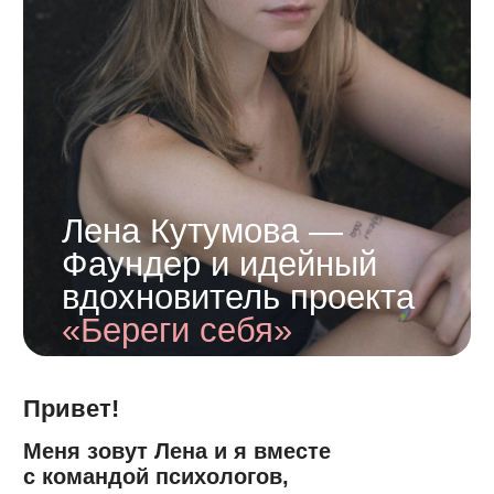
НАШИ ЦЕННОСТИ
И ПОЧЕМУ НАМ МОЖНО
ДОВЕРЯТЬ
Честность
Эмпатия
Мы ценим честность перед собой и вами.
Мы слушаем вас и создае
Это путь к лучшему самопознанию,
для решения ваших пробл
эмоциональной стабильности,
Это позволяет нам строит
личностному росту.
отношения с вами, слыша
вас без осуждения.
ОТЗЫВЫ