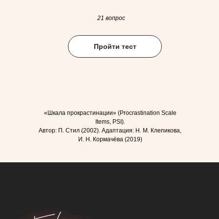
21 вопрос
Пройти тест
«Шкала прокрастинации» (Procrastination Scale
Items, PSI).
Автор: П. Стил (2002). Адаптация: Н. М. Клепикова,
Блог
О нас
И. Н. Кормачёва (2019)
Продукты
Контакты
Тесты
Бережная рассылка
Хочу задавать вопросы психологам, получать
секретные скидки и влиять на развитие проекта